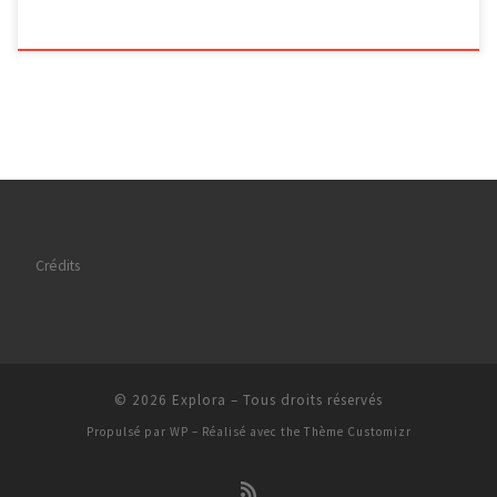
Crédits
© 2026
Explora
– Tous droits réservés
Propulsé par
WP
– Réalisé avec the
Thème Customizr